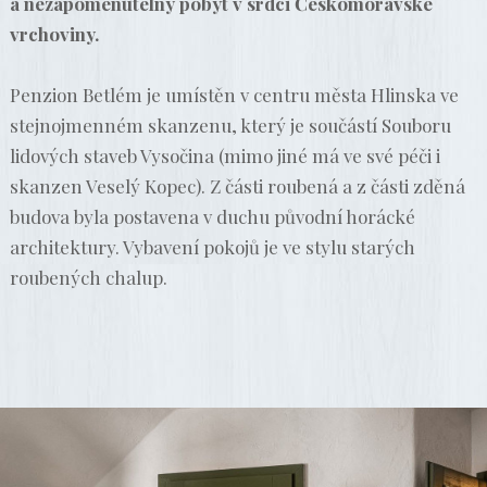
a nezapomenutelný pobyt v srdci Českomoravské
vrchoviny.
Penzion Betlém je umístěn v centru města Hlinska ve
stejnojmenném skanzenu, který je součástí Souboru
lidových staveb Vysočina (mimo jiné má ve své péči i
skanzen Veselý Kopec). Z části roubená a z části zděná
budova byla postavena v duchu původní horácké
architektury. Vybavení pokojů je ve stylu starých
roubených chalup.