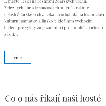
... město, ležící na rozhraní Žďárských vrchů,
Železných hor a je součástí chráněné krajinné
oblasti Žďárské vrchy. Lokalita je bohatá na historické i
kulturní památky. Hlinsko je ideálním výchozím
bodem pro výlety za poznáním i pro mnohé sportovní
zážitky.
více
Co o nás říkají naši hosté