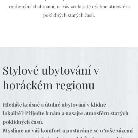
roubenými chalupami, na vás zcela jistě dýchne atmosféra
poklidných starých časů.
Stylové ubytování v
horáckém regionu
Hledáte krásné a útulné ubytování v klidné
lokalitě? Přijeďte k nám a nasajte atmosféru starých
poklidných časů.
Myslíme na váš komfort a postaráme se o Vaše zázemí