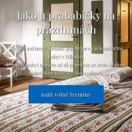
Jako u prababičky na
prázdninách
Stylově zařízené, útulné pokoje pro váš komfortní
pobyt v Hlinsku.
U nás si pobyt užijtete ať už přijedete se svou drahou
polovičkou nebo s celou rodinou.
najít volné termíny